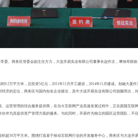
区委常委、商务区管委会副主任方力，大连开易实业有限公司董事长赵作文，摩纳哥财政
积9.2万平方米，总投资5亿元，2011年11月开工建设，2014年11月建成。创融
部经济的定位，商务区与国内知名企业接洽，其中大连开易实业有限公司脱颖而出，
设、运营管理的综合服务提供商，在当今互联网产业高速发展过程中，正在跟随互联
作伙伴为其提供资产管理方面的服务。与此同时，开易作为独立的园区运营团队，不
超50万平方米。围绕打造基于移动互联网行业的开发服务中心，商务区与大连开易就创