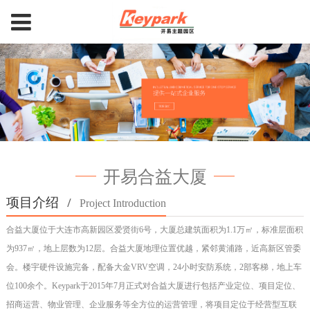
开易合益大厦
项目介绍
/
Project Introduction
合益大厦位于大连市高新园区爱贤街6号，大厦总建筑面积为1.1万㎡，标准层面积
为937㎡，地上层数为12层。合益大厦地理位置优越，紧邻黄浦路，近高新区管委
会。楼宇硬件设施完备，配备大金VRV空调，24小时安防系统，2部客梯，地上车
位100余个。Keypark于2015年7月正式对合益大厦进行包括产业定位、项目定位、
招商运营、物业管理、企业服务等全方位的运营管理，将项目定位于经营型互联