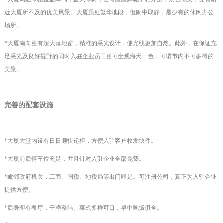
近大厦所不及的优美风景。大厦虽处繁华地段，但闹中取静，是少有的休闲办公
场所。
*
大厦南向更有超大落地窗，精准的采光设计，使光线更加自然。此外，在保证充
足采光及良好视野的同时入驻企业员工更可坐观海天一色，可谓市内不可多得的
美景。
完善的配套设施
*大厦大堂内设有日日顺快递柜，方便入驻客户收发快件。
*大厦前后停车位充足，并且针对入驻企业全部免费。
*
毗邻政府机关，
工商、国税、地税局
等出门即是。可注册公司，真正为入驻企业
提供方便。
*
后身即有
餐厅，
干净整洁。菜式多样可口，早中晚饭俱全。