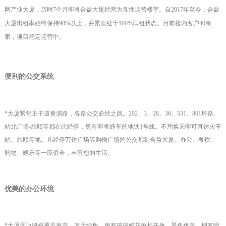
网产业大厦，历时7个月即将合益大厦经营为良性运营楼宇。自2017年至今，合益
大厦出租率始终保持90%以上，并累次处于100%满租状态。目前楼内客户40余
家，项目稳定运营中。
便利的公交系统
*
大厦紧邻
主干道黄浦
路，各路公交必经之路。
202
、
3
、
28
、
36
、
531
、
801
环路、
站北广场
-
旅顺等都在此经停，更有即将通车的地铁
1
号线。不用换乘即可直达火车
站、旅顺等地。凡经停万达广场等购物广场的公交都到合益大厦。办公、餐饮、
购物、娱乐等一应俱全，丰富您的生活。
优美的办公环境
*
大厦周边绿植覆盖率高，蓝天绿树，更有簇簇鲜花争相开放，景色优美，拥有附